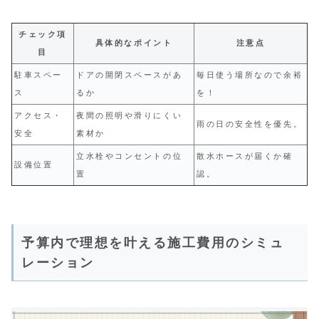
チェック項
具体的なポイント
注意点
目
駐車スペー
ドアの開閉スペースがあ
毎日使う場所なので余裕
ス
るか
を！
アクセス・
夜間の照明や滑りにくい
雨の日の安全性を優先。
安全
素材か
立水栓やコンセントの位
散水ホースが届くか確
設備位置
置
認。
予算内で理想を叶える施工費用のシミュ
レーション