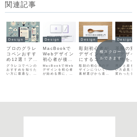
関連記事
Design
Design
Design
Design
プロのグラレ
MacBookで
彫刻初心者が
革靴の変
横スクロー
コペンおすす
Webデザイン
デザインを形
たデザイ
ルできます
め12選！アナ
初心者が後悔
にするコツ！
個性を。
ログからデジ
しない選び方
素材選びと上
ズ・レデ
グラレコでペンの
MacBookでWeb
彫刻の初心者のデ
周りと差を
タルまで徹底
おすすめを知りた
と基準
デザインを初心者
達のロードマ
ザインについて、
スのおす
い方必見！
い方に最適な、裏
が始める際に、後
素材選びから道具
変わったデ
解説
ップ
15選
写りしないマーカ
悔しないためのス
の扱いまで徹底解
について、
ーからiPadアプリ
ペック基準を徹底
説！削りやすい木
ド別の特徴
の調整法まで徹底
解説します。
材の選び方や、図
式でのマナ
解説した記事で
MacBookでの
案を立体にするコ
く愛用する
す。グラレコ用の
Webデザイン初心
ツを分かりやすく
手入れ術ま
ペンでおすすめの
者に必須のメモリ
紹介。彫刻の初心
く解説しま
機種を比較し、可
16GBの理由やAir
者のデザインにお
分だけの革
読性を高める持ち
とProの比較、最
ける不安を解消
わったデザ
方や配色ルールも
新M5チップの動向
し、安全に上達す
見つけるた
網羅。この記事を
まで網羅。安く買
るためのヒントが
び方を網羅
読めばグラレコの
うコツを掴んで、
満載です。自分だ
記事を読め
ペンでおすすめの
自分にぴったりの
けの作品を形にす
想の一足が
相棒が必ず見つか
相棒を見つけまし
る楽しさをこの記
つかります
ります。
ょう！
事で体感してくだ
さい。