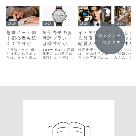
雑記
雑記
雑記
雑記
趣味ノート例
阿部亮平の腕
イ・テリ 似て
ゆうちゃ
横スクロー
｜初心者も続
時計ブランド
る俳優は？山
災バック
ルできます
く！自分だけ
は櫻井翔から
崎賢人や神木
こ？中身
の「好き」の
もらった
隆之介と徹底
段から人
「趣味ノート 例」
Snow Manの阿部
韓国俳優イ・テリ
ACジャパン
見つけ方
と検索されたあな
「IWC ポート
亮平さんの愛用の
比較
は、その端正な顔
秘密まで
で話題のゆ
たは、きっと自分
腕時計は「IWC ポ
立ちや雰囲気か
みさん。彼
フィノ クロノ
解説
の“好き”をもっと
ートフィノ クロノ
ら、日本の俳優と
つヒョウ柄の
グラフ」
自由に記録して、
グラフ」です。し
似ていると言われ
ジャパンリ
日々の時間をより
かも嵐の櫻井翔さ
ることが多い。特
どこの製品
豊かにしたいと考
んからプレゼント
に山崎賢人や神木
か、そして災
えているのではな
だそうです。お値
隆之介と比較され
ック 値段は
いでしょうか。で
段なんと￥87
ることが多く、ネ
なのか、関
も実際に始めよう
万！！さすが嵐！
ット上でも話題と
持ちの読者
とすると、「何を
としか言えないで
なっている。髪型
のではない
書けば続けられる
すね。上智大学院
やスタイル、表情
うか。また
のかな？」「みん
の卒業祝いにもら
の作り方など、細
紹介された
なはどんな風に楽
った腕時計IWC公
かい部分で共通点
災バッグの
しんでるんだ...
式H...
が見られることが
何日分...
理...