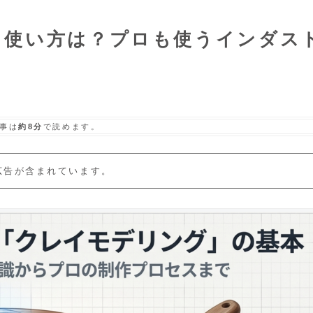
と使い方は？プロも使うインダス
事は
約8分
で読めます。
広告が含まれています。