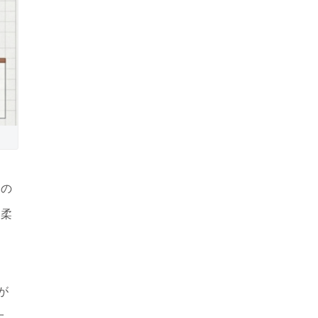
土
の
と柔
が
大