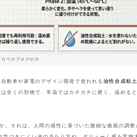
タロウのブログの力
、自動車や家電のデザイン開発で使われる
油性合成粘
とは全くの別物で、常温ではカチカチに硬く、温める
。
のか。それは、
人間の感性に基づいた微細な曲面の調整
は気づきにくい光の当たり方や、ボリューム感を実物