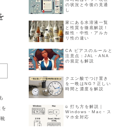
の状況と今後の見通
し
を
家にある水溶液一覧
と性質を徹底解説！
酸性・中性・アルカ
リ性の違い
CA ピアスのルールと
注意点：JAL・ANA
の規定も解説
クエン酸でつけ置き
を一晩はNG？正しい
時間と濃度を解説
も
ü 打ち方を解説｜
性を
Windows・Mac・ス
マホ全対応
革靴