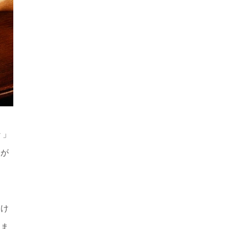
ン」
とが
避け
りま