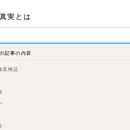
の真実とは
の記事の内容
徹底検証
る
か
策