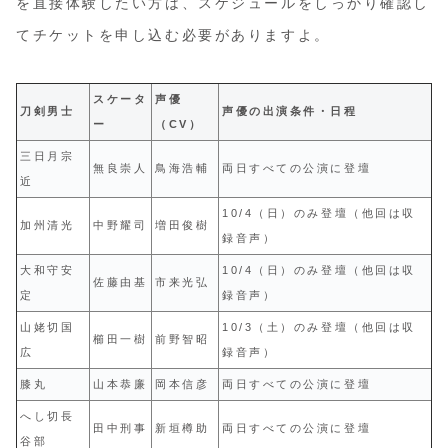
を直接体験したい方は、スケジュールをしっかり確認し
てチケットを申し込む必要がありますよ。
スケータ
声優
刀剣男士
声優の出演条件・日程
ー
（CV）
三日月宗
無良崇人
鳥海浩輔
両日すべての公演に登壇
近
10/4（日）のみ登壇（他回は収
加州清光
中野耀司
増田俊樹
録音声）
大和守安
10/4（日）のみ登壇（他回は収
佐藤由基
市来光弘
定
録音声）
山姥切国
10/3（土）のみ登壇（他回は収
櫛田一樹
前野智昭
広
録音声）
膝丸
山本恭廉
岡本信彦
両日すべての公演に登壇
へし切長
田中刑事
新垣樽助
両日すべての公演に登壇
谷部