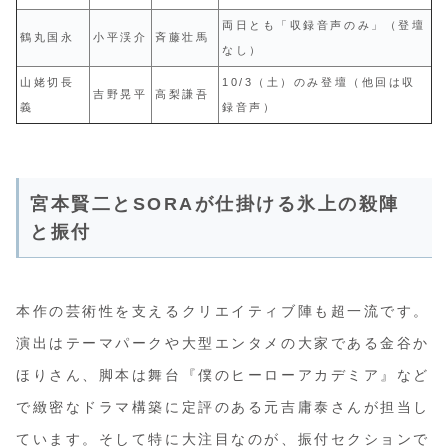
両日とも「収録音声のみ」（登壇
鶴丸国永
小平渓介
斉藤壮馬
なし）
山姥切長
10/3（土）のみ登壇（他回は収
吉野晃平
高梨謙吾
義
録音声）
宮本賢二とSORAが仕掛ける氷上の殺陣
と振付
本作の芸術性を支えるクリエイティブ陣も超一流です。
演出はテーマパークや大型エンタメの大家である金谷か
ほりさん、脚本は舞台『僕のヒーローアカデミア』など
で緻密なドラマ構築に定評のある元吉庸泰さんが担当し
ています。そして特に大注目なのが、振付セクションで