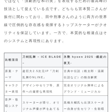
ではなく「演劇的な和の美」を表現するための最高峰の
技法として捉えている点です。どちらも宮本賢二さんが
振付に関わっており、田中刑事さんのように両方の世界
線で圧倒的な存在感を発揮するトップスケーターがクオ
リティを保証しています。一方で、本質的な相違点はそ
のシステムと再現性にあります。
刀剣乱舞 – ICE BLADE
氷艶 hyoen 2025 -鏡紋の
比較項目
–
夜叉-
原案・テ
超巨大2.5次元IP『刀剣
古典や伝説（桃太郎・温羅
ーマ
乱舞ONLINE』
伝説など）の独自解釈
キャラク
デザインやセリフ等、原
完全オリジナル脚本による
ター表現
作への厳密な再現性
グランド・ミュージカル
音声・歌
スケーターが滑り、オリ
高橋大輔氏ら出演スケータ
唱システ
ジナル声優が声をあてる
ー自身が生セリフ・生歌唱