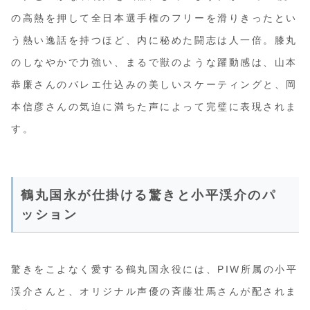
の高熱を押して全日本選手権のフリーを滑りきったとい
う熱い逸話を持つほど、内に秘めた闘志は人一倍。膝丸
のしなやかで力強い、まるで獣のような躍動感は、山本
恭廉さんのバレエ仕込みの美しいスケーティングと、岡
本信彦さんの気迫に満ちた声によって完璧に表現されま
す。
鶴丸国永が仕掛ける驚きと小平渓介のパ
ッション
驚きをこよなく愛する鶴丸国永役には、PIW所属の小平
渓介さんと、オリジナル声優の斉藤壮馬さんが配されま