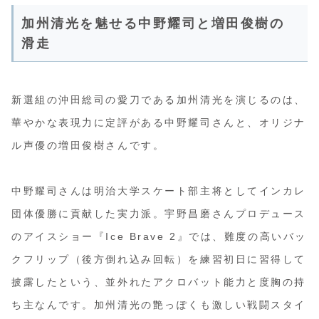
加州清光を魅せる中野耀司と増田俊樹の
滑走
新選組の沖田総司の愛刀である加州清光を演じるのは、
華やかな表現力に定評がある中野耀司さんと、オリジナ
ル声優の増田俊樹さんです。
中野耀司さんは明治大学スケート部主将としてインカレ
団体優勝に貢献した実力派。宇野昌磨さんプロデュース
のアイスショー『Ice Brave 2』では、難度の高いバッ
クフリップ（後方倒れ込み回転）を練習初日に習得して
披露したという、並外れたアクロバット能力と度胸の持
ち主なんです。加州清光の艶っぽくも激しい戦闘スタイ