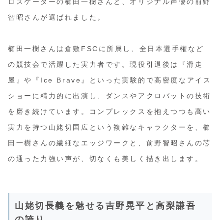
ロスケーターの櫛田一樹さんと、オリジナル声優の前野
智昭さんが選ばれました。
櫛田一樹さんは倉敷FSCに所属し、全日本選手権など
の競技会で活躍した実力者です。現役引退後は『滑走
屋』や『Ice Brave』といった実験的で高密度なアイス
ショーに精力的に出演し、ダンスやアクロバットの技術
を磨き続けています。コンプレックスを抱えつつも高い
実力を持つ山姥切国広という複雑なキャラクターを、櫛
田一樹さんの繊細なエッジワークと、前野智昭さんの芯
の通った力強い声が、切なくも美しく描き出します。
山姥切長義を魅せる吉野晃平と高梨謙吾
の誇り