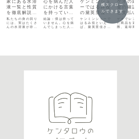
家にある水溶
心を病んだ人
ケンミンショ
ゲオの延
横スクロー
液一覧と性質
にかける言葉
ーではるみ役
金の確認
ルできます
を徹底解説！
を持っていま
の黛英里佳は
と支払い
酸性・中性・
すか？
田中圭の奥さ
を解説！
私たちの身の回り
結論：僕は持って
ケンミンショーで
ゲオでレン
アルカリ性の
には、実はたくさ
いません。心を病
んと同じ事務
はるみ役といえ
ないため
た商品を返
んの水溶液が存在
んでしまった人を
ば、黛英里佳さん
際、返却期
違い
所だった！
策も紹介
しています。料理
僕は親も含め数名
ですね。黛さんは
ぎてしまう
や掃除、洗濯に使
知っています。親
株式会社オリナス
料金が発生
うものの中にも水
の時はまだ実家に
という事務所に所
とをご存知
溶液があり、それ
いたこともあり、
属しています。同
か？この記
ぞれ性質が異なり
声をかけないわけ
じ事務所に不倫疑
は、ゲオの
ます。本記事で
には行かないで
惑の田中圭さんの
金の詳細や
は、家にある水溶
す。ただ、当たり
奥さんのさくらさ
認方法につ
液一覧を紹介しな
障りのない会話を
んがしょぞくして
しく解説し
がら、酸性・中
していたことを思
いました。さくら
返却期限を
性・アルカリ性の
い出します。少し
さんは芸能活動を
めのコツや
違いや特徴につい
前から、outlook
引退されているの
料金の支払
て詳しく解説しま
のスケジュー...
で活動はしていま
も紹介しま
す。...
せ...
で、ゲ...