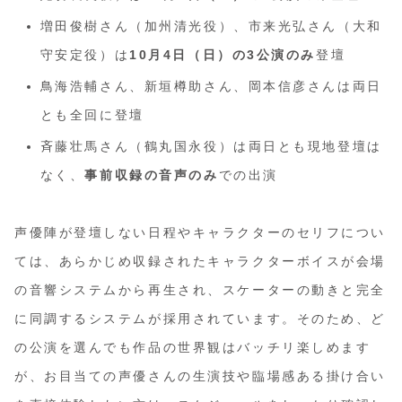
増田俊樹さん（加州清光役）、市来光弘さん（大和
守安定役）は
10月4日（日）の3公演のみ
登壇
鳥海浩輔さん、新垣樽助さん、岡本信彦さんは両日
とも全回に登壇
斉藤壮馬さん（鶴丸国永役）は両日とも現地登壇は
なく、
事前収録の音声のみ
での出演
声優陣が登壇しない日程やキャラクターのセリフについ
ては、あらかじめ収録されたキャラクターボイスが会場
の音響システムから再生され、スケーターの動きと完全
に同調するシステムが採用されています。そのため、ど
の公演を選んでも作品の世界観はバッチリ楽しめます
が、お目当ての声優さんの生演技や臨場感ある掛け合い