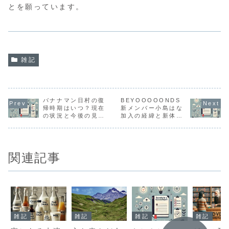
とを願っています。
雑記
バナナマン日村の復
BEYOOOOONDS
帰時期はいつ？現在
新メンバー小島はな
の状況と今後の見通
加入の経緯と新体制
し
戦略
関連記事
雑記
雑記
雑記
雑記