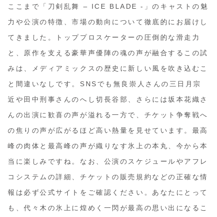
ここまで「刀剣乱舞 – ICE BLADE -」のキャストの魅
力や公演の特徴、市場の動向について徹底的にお届けし
てきました。トッププロスケーターの圧倒的な滑走力
と、原作を支える豪華声優陣の魂の声が融合するこの試
みは、メディアミックスの歴史に新しい風を吹き込むこ
と間違いなしです。SNSでも無良崇人さんの三日月宗
近や田中刑事さんのへし切長谷部、さらには坂本花織さ
んの出演に歓喜の声が溢れる一方で、チケット争奪戦へ
の焦りの声が広がるほど高い熱量を見せています。最高
峰の肉体と最高峰の声が織りなす氷上の本丸、今から本
当に楽しみですね。なお、公演のスケジュールやアフレ
コシステムの詳細、チケットの販売規約などの正確な情
報は必ず公式サイトをご確認ください。あなたにとって
も、代々木の氷上に煌めく一閃が最高の思い出になるこ