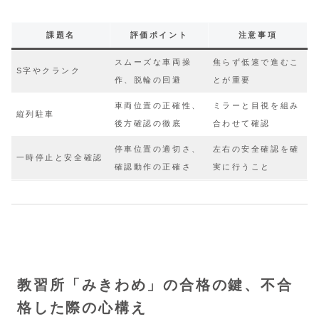
課題名
評価ポイント
注意事項
スムーズな車両操
焦らず低速で進むこ
S字やクランク
作、脱輪の回避
とが重要
車両位置の正確性、
ミラーと目視を組み
縦列駐車
後方確認の徹底
合わせて確認
停車位置の適切さ、
左右の安全確認を確
一時停止と安全確認
確認動作の正確さ
実に行うこと
教習所「みきわめ」の合格の鍵、不合
格した際の心構え