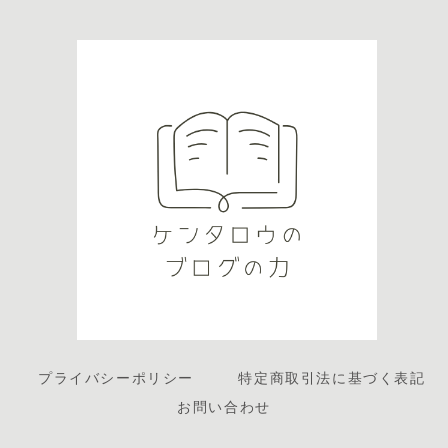
フの違いについて
します。豪華キャ
理奈選手の”後継
学施設はそ
調べているのでは
ストの複雑な因縁
者”として期待され
継続するので
ないでしょうか。
や、聖地巡礼に役
ています。現在23
度 入学生 
着ぐるみアクター
立つ詳細なロケ地
歳という事で新エ
島女学院生
の募集を探してみ
データベースまで
ースとしての活...
卒業2...
て...
知りたい情報を丸
ごと網羅！
プライバシーポリシー
特定商取引法に基づく表記
お問い合わせ