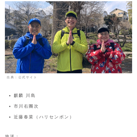
出典：公式サイト
麒麟 川島
市川右團次
近藤春菜（ハリセンボン）
放送：