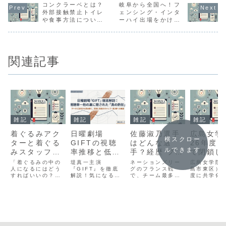
コンクラーベとは？
岐阜から全国へ！フ
外部接触禁止トイレ
ェンシング・インタ
や食事方法について
ーハイ出場をかけた
解説
高校生たちの挑戦
関連記事
雑記
雑記
雑記
雑記
着ぐるみアク
日曜劇場
佐藤淑乃選手
広島女学
横スクロー
ターと着ぐる
GIFTの視聴
はどんな選
26年度
ルできます
みスタッフ違
率推移と低迷
手？経歴 プレ
て閉鎖し
いを解説
理由、ロケ地
ースタイル 結
化する 
「着ぐるみの中の
堤真一主演
ネーションズリー
広島女学院
人になるにはどう
を解説
『GIFT』を徹底
婚 彼氏はい
グのフランス戦
女子大学
島市東区）が
すればいいの？」
解説！気になる日
で、チーム最多の
度に共学化
る？バレー選
少してい
「着ぐるみバイト
曜劇場giftの視聴
19得点をあげた佐
とを発表し
手の姉につい
由を解説
ってきついって本
率の最新推移をは
藤淑乃選手。地元
た。理由は2
当？」あなたは
じめ、数字が伸び
の会場の千葉ポー
年4月より
ても
今、着ぐるみの仕
悩む日曜劇場gift
トアリーナで存在
人YIC学院
事に興味を持ち、
の視聴率の低迷理
感を発揮しまし
を移行し、Y
着ぐるみアクター
由を脚本や配信人
た。先日現役を引
共学化する
と着ぐるみスタッ
気から詳しく分析
退された、古賀紗
したためで